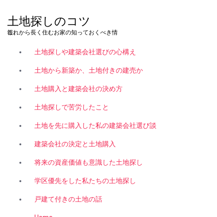
コ
ン
土地探しのコツ
テ
これから長く住むお家の知っておくべき情報。
ン
ツ
土地探しや建築会社選びの心構え
へ
ス
土地から新築か、土地付きの建売か
キ
土地購入と建築会社の決め方
ッ
プ
土地探しで苦労したこと
土地を先に購入した私の建築会社選び談
建築会社の決定と土地購入
将来の資産価値も意識した土地探し
学区優先をした私たちの土地探し
戸建て付きの土地の話