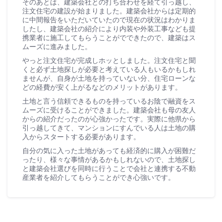
そのあとは、建築会社との打ち合わせを経て引っ越し、
注文住宅の建設が始まりました。建築会社からは定期的
に中間報告をいただいていたので現在の状況はわかりま
したし、建築会社の紹介により内装や外装工事なども提
携業者に施工してもらうことがでできたので、建築はス
ムーズに進みました。
やっと注文住宅が完成しホッとしました。注文住宅と聞
くと必ず土地探しが必要と考えている人もいるかもしれ
ませんが、自身が土地を持っていない分、住宅ローンな
どの経費が安く上がるなどのメリットがあります。
土地と言う信頼できるものを持っているお陰で融資をス
ムーズに受けることができました。建築会社も母の友人
からの紹介だったのが心強かったです。実際に他県から
引っ越してきて、マンションにすんでいる人は土地の購
入からスタートする必要があります。
自分の気に入った土地があっても経済的に購入が困難だ
ったり、様々な事情があるかもしれないので、土地探し
と建築会社選びを同時に行うことで会社と連携する不動
産業者を紹介してもらうことができ心強いです。