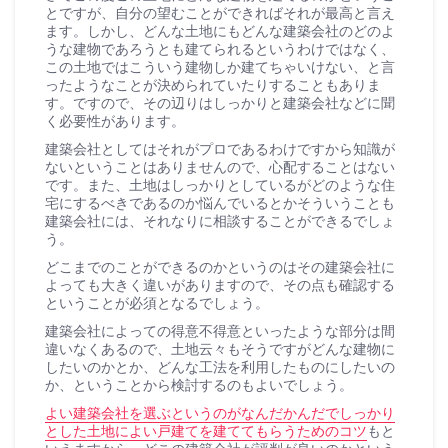
とですが、自分の望むことができればそれが最高と言え
ます。しかし、どんな土地にもどんな建築会社のどのよ
うな建物であろうとも建てられるというわけではなく、
この土地ではこういう建物しか建てちゃいけない、と言
ったようなことが決められていたりすることもありま
す。ですので、その辺りはしっかりと建築会社などに聞
く必要性があります。
建築会社としてはそれがプロであるわけですから知識が
ないということはありませんので、心配することはない
です。また、土地はしっかりとしているがどのような住
宅にするべきであるのか悩んでいるとかそういうことも
建築会社には、それなりに相談することができるでしょ
う。
どこまでのことができるのかというのはその建築会社に
よっても大きく違いがありますので、その点も確認する
ということが必須となるでしょう。
建築会社によっての得意不得意といったような部分は間
違いなくあるので、土地云々もそうですがどんな建物に
したいのかとか、どんな工法を利用したものにしたいの
か、ということから検討するのもよいでしょう。
よい建築会社を選ぶというのがなんだかんだでしっかり
とした土地によい戸建てを建ててもらうためのコツ
もと