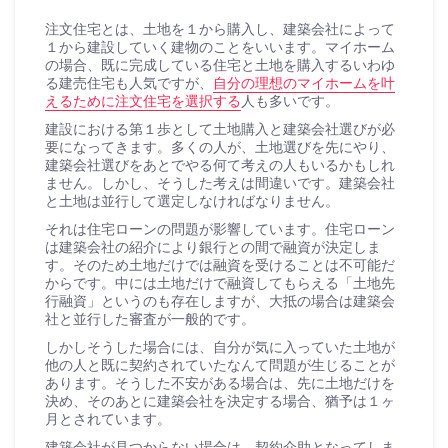
注文住宅とは、土地を１から購入し、建築会社によって
１から建設していく建物のことをいいます。マイホーム
の場合、既に完成している住宅と土地を購入するいわゆ
る建売住宅も人気ですが、
自分の理想のマイホームを叶
えるために注文住宅を選択する
人も多いです。
建設における第１歩として土地購入と建築会社選びが必
要になってきます。多くの人が、土地選びを先にやり、
建築会社選びをあとでやる何て考えの人もいるかもしれ
ません。しかし、そうした考えは間違いです。建築会社
と土地は並行して選定しなければなりません。
それは住宅ローンの問題が影響しています。住宅ローン
は建築会社の紹介により銀行との間で融資が決定しま
す。そのため土地だけでは融資を受けることは不可能だ
からです。中には土地だけで融資してもらえる「土地先
行融資」というのも存在しますが、大抵の場合は建築会
社と並行した審査が一般的です。
しかしそうした場合には、自分が気に入っていた土地が
他の人と既に契約されていたなんて問題が生じることが
あります。そうした不安がある場合は、先に土地だけを
決め、そのあとに建築会社を決定する場合、猶予は１ヶ
月とされています。
建築会社が見つからない場合は、契約介助となってしま