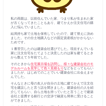
私の両親は、以前住んでいた家、つまり私が生まれた家
が古くなってきたこともあり、建てかえか注文住宅の購
入に悩んでいました。
結局持ち家で土地を保有していたので、建て替えに決め
ました。その分土地購入などの固定資産税がかからない
ためです。
１番苦労したのは建築会社選びでした。現在すんでいる
家に注文住宅をたてようと決意したのは家を建てるとき
から数えて５年前でした。
そのときから
住宅展示場を訪問し、様々な建築会社のモ
デルルームを見学して色々見積もり
などをとってもらい
ましたが、はじめてのことでいい建築会社に出会えませ
んでした。
そんなときに母の友人が自分の土地に建てかえで注文住
宅を建設したと言う話を聞きました。建築会社の人を紹
介してもらい、自ら土地を持っていたと言うことで建築
会社と提携する銀行との交渉で融資も簡単に受けること
ができました。