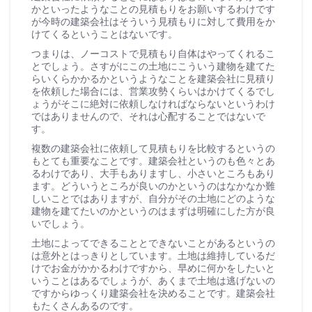
かといったようなことの見積もりをお願いするわけです
が今時の建築会社はそういう見積もりに対して費用をか
けてくるということはないです。
つまりは、ノーコストで見積もり自体はやってくれるこ
とでしょう。さすがにこの土地にこういう建物を建てた
らいくらかかるかというようなことを建築会社に見積り
を依頼した場合には、営業攻勢くらいはかけてくるでし
ょうがそこに絶対に依頼しなければならないというわけ
ではありませんので、それは心配することではないで
す。
複数の建築会社に依頼して見積もりを比較するというの
もとても重要なことです。建築会社というのも色々とあ
るわけであり、大手もありますし、小さいところもあり
ます。どういうところが良いのかというのはなかなか難
しいことではありますが、自分がその土地にどのような
建物を建てたいのかというのはまずは明確にした方が良
いでしょう。
土地によってできることとできないことがあるというの
は意外とはっきりとしています。土地は維持しているだ
けでお金がかかるわけですから、早めに何かをしたいと
いうことはあるでしょうが、あくまで土地は逃げないの
ですからゆっくり建築会社を決めることです。建築会社
もたくさんあるのです。