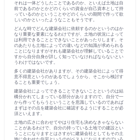
それは一体どうしたことであるのか、といえば土地は自
前であるのかとかどのくらいの資金が自己資本として持
っているのかということやどのくらいの期間で作って欲
しいのかといったようなこともそうです。
どんな時でどんな建築会社に依頼するのかというのはか
なり重要な要素になるわけですが、土地の状況によって
は利用できることとできないことがあったりします。そ
のあたりも土地によっての違いなどの知識が求められる
ことになりますがそれも建築会社が理解していることで
すから自分自身が詳しく知っていなければならないとい
うわけではないです。
多くの建築会社がありますが、その建築会社によって得
意不得意というのがあるでしょうから、そこから検討す
ることも重要でしょう。
建築会社によってできることできないことというのは結
構分かれてしまっている部分がありますので、自分で一
から作ってもらうということを意識しているのであれば
まずはその点を建築会社に確認するようにすることが必
須といえます。
土地の広さに合わせてやはり住宅も決めなきゃならない
ことがあるわけで、自分の持っている土地での建設とい
うことになりますとはさすがに建築会社としてもその土
地に合わせた住宅というのがベストになりますのでいろ