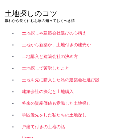
コ
ン
土地探しのコツ
テ
これから長く住むお家の知っておくべき情報。
ン
ツ
土地探しや建築会社選びの心構え
へ
ス
土地から新築か、土地付きの建売か
キ
土地購入と建築会社の決め方
ッ
プ
土地探しで苦労したこと
土地を先に購入した私の建築会社選び談
建築会社の決定と土地購入
将来の資産価値も意識した土地探し
学区優先をした私たちの土地探し
戸建て付きの土地の話