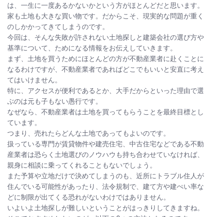
は、一生に一度あるかないかという方がほとんどだと思います。
家も土地も大きな買い物です。だからこそ、現実的な問題が重く
のしかかってきてしまうのです。
今回は、そんな失敗が許されない土地探しと建築会社の選び方や
基準について、ためになる情報をお伝えしていきます。
まず、土地を買うためにほとんどの方が不動産業者に赴くことに
なるわけですが、不動産業者であればどこでもいいと安直に考え
てはいけません。
特に、アクセスが便利であるとか、大手だからといった理由で選
ぶのは元も子もない愚行です。
なぜなら、不動産業者は土地を買ってもらうことを最終目標とし
ています。
つまり、売れたらどんな土地であってもよいのです。
扱っている専門が賃貸物件や建売住宅、中古住宅などである不動
産業者は恐らく土地選びのノウハウも持ち合わせていなければ、
親身に相談に乗ってくれることもないでしょう。
また予算や立地だけで決めてしまうのも、近所にトラブル住人が
住んでいる可能性があったり、法令規制で、建て方や建ぺい率な
どに制限が出てくる恐れがないわけではありません。
いよいよ土地探しが難しいということがはっきりしてきますね。