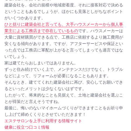
建築会社を、会社の規模や地域密着度、それに接客対応で決める
ということもあるでしょうが、ほかにも見落としがちなポイント
がいくつかあります。
ひと括りに建築会社と言っても、大手ハウスメーカーから個人事
業主による工務店まで存在しているもの
です。ハウスメーカーは
大量に資材購買ができる点で、工務店に依頼するより施工費用が
安くなる傾向があります。ですが、アフターサービスや保証とい
った点では工務店に軍配が上がると言ってしまっても過言ではな
いでしょう。
家は建てたらおしまいではありません。
ずっと住み続けていく上で、メンテナンスだけでなく、トラブル
などによって、リフォームが必要になることもあります。
そんなとき、建ててくれた建築会社に再び、安心してお願いでき
るといったメリットは少なくないはずです。
したがって、将来的なことも見据えて、土地と建築会社を選ぶこ
とが得策だと言えそうですね。
最後に、悔いのないマイホームづくりができますことをお祈り申
し上げて締めくくりとさせていただきます！
エステサロンを上手に利用する情報サイト
健康に役立つ口コミ情報