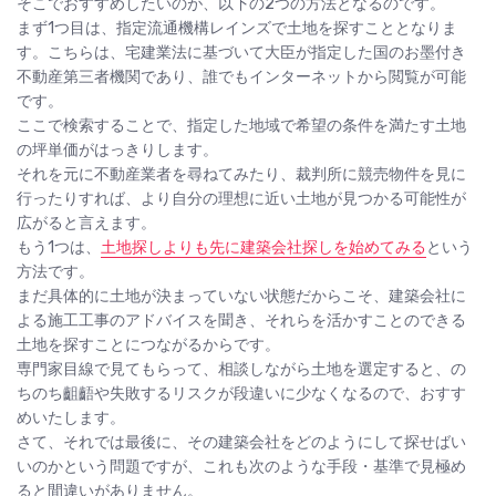
そこでおすすめしたいのが、以下の2つの方法となるのです。
まず1つ目は、指定流通機構レインズで土地を探すこととなりま
す。こちらは、宅建業法に基づいて大臣が指定した国のお墨付き
不動産第三者機関であり、誰でもインターネットから閲覧が可能
です。
ここで検索することで、指定した地域で希望の条件を満たす土地
の坪単価がはっきりします。
それを元に不動産業者を尋ねてみたり、裁判所に競売物件を見に
行ったりすれば、より自分の理想に近い土地が見つかる可能性が
広がると言えます。
もう1つは、
土地探しよりも先に建築会社探しを始めてみる
という
方法です。
まだ具体的に土地が決まっていない状態だからこそ、建築会社に
よる施工工事のアドバイスを聞き、それらを活かすことのできる
土地を探すことにつながるからです。
専門家目線で見てもらって、相談しながら土地を選定すると、の
ちのち齟齬や失敗するリスクが段違いに少なくなるので、おすす
めいたします。
さて、それでは最後に、その建築会社をどのようにして探せばい
いのかという問題ですが、これも次のような手段・基準で見極め
ると間違いがありません。