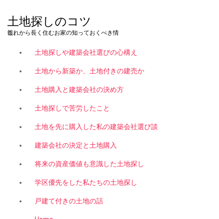
コ
ン
土地探しのコツ
テ
これから長く住むお家の知っておくべき情報。
ン
ツ
土地探しや建築会社選びの心構え
へ
ス
土地から新築か、土地付きの建売か
キ
土地購入と建築会社の決め方
ッ
プ
土地探しで苦労したこと
土地を先に購入した私の建築会社選び談
建築会社の決定と土地購入
将来の資産価値も意識した土地探し
学区優先をした私たちの土地探し
戸建て付きの土地の話