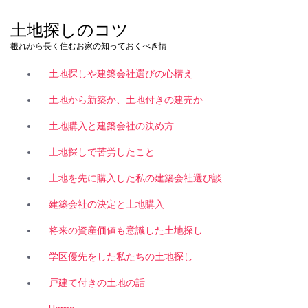
コ
ン
土地探しのコツ
テ
これから長く住むお家の知っておくべき情報。
ン
ツ
土地探しや建築会社選びの心構え
へ
ス
土地から新築か、土地付きの建売か
キ
土地購入と建築会社の決め方
ッ
プ
土地探しで苦労したこと
土地を先に購入した私の建築会社選び談
建築会社の決定と土地購入
将来の資産価値も意識した土地探し
学区優先をした私たちの土地探し
戸建て付きの土地の話