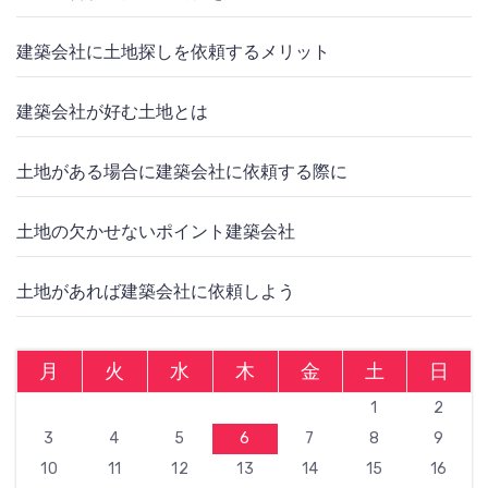
建築会社に土地探しを依頼するメリット
建築会社が好む土地とは
土地がある場合に建築会社に依頼する際に
土地の欠かせないポイント建築会社
土地があれば建築会社に依頼しよう
月
火
水
木
金
土
日
1
2
3
4
5
6
7
8
9
10
11
12
13
14
15
16