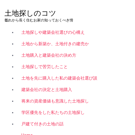
コ
ン
土地探しのコツ
テ
これから長く住むお家の知っておくべき情報。
ン
ツ
土地探しや建築会社選びの心構え
へ
ス
土地から新築か、土地付きの建売か
キ
土地購入と建築会社の決め方
ッ
プ
土地探しで苦労したこと
土地を先に購入した私の建築会社選び談
建築会社の決定と土地購入
将来の資産価値も意識した土地探し
学区優先をした私たちの土地探し
戸建て付きの土地の話