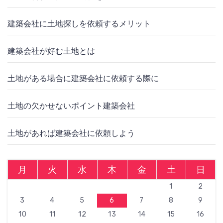
建築会社に土地探しを依頼するメリット
建築会社が好む土地とは
土地がある場合に建築会社に依頼する際に
土地の欠かせないポイント建築会社
土地があれば建築会社に依頼しよう
月
火
水
木
金
土
日
1
2
3
4
5
6
7
8
9
10
11
12
13
14
15
16