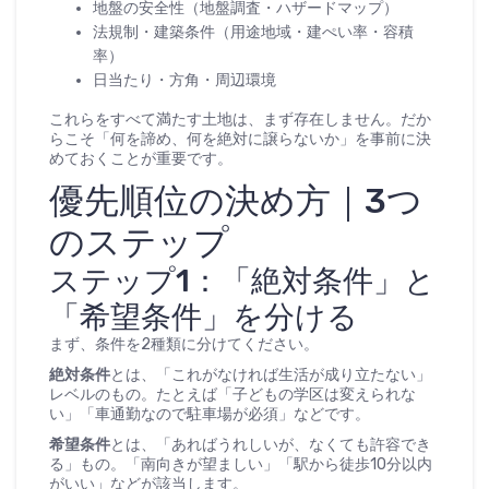
地盤の安全性（地盤調査・ハザードマップ）
法規制・建築条件（用途地域・建ぺい率・容積
率）
日当たり・方角・周辺環境
これらをすべて満たす土地は、まず存在しません。だか
らこそ「何を諦め、何を絶対に譲らないか」を事前に決
めておくことが重要です。
優先順位の決め方｜3つ
のステップ
ステップ1：「絶対条件」と
「希望条件」を分ける
まず、条件を2種類に分けてください。
絶対条件
とは、「これがなければ生活が成り立たない」
レベルのもの。たとえば「子どもの学区は変えられな
い」「車通勤なので駐車場が必須」などです。
希望条件
とは、「あればうれしいが、なくても許容でき
る」もの。「南向きが望ましい」「駅から徒歩10分以内
がいい」などが該当します。