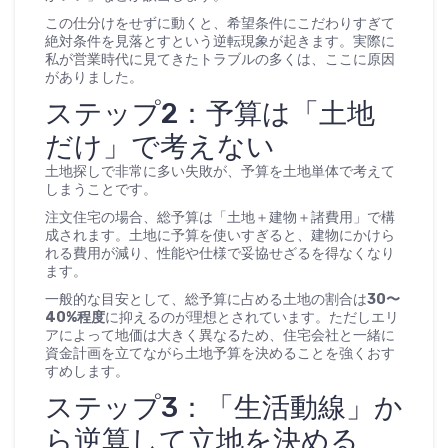
この仕分けをせずに動くと、希望条件にこだわりすぎて
絶対条件を見落とすという逆転現象が起きます。実際に
私が営業時代に見てきたトラブルの多くは、ここに原因
がありました。
ステップ2：予算は「土地
だけ」で考えない
土地探しで非常に多い失敗が、予算を土地単体で考えて
しまうことです。
注文住宅の場合、総予算は「土地＋建物＋諸費用」で構
成されます。土地に予算を使いすぎると、建物にかけら
れる費用が減り、性能や仕様で妥協せざるを得なくなり
ます。
一般的な目安として、総予算に占める土地の割合は
30〜
40%程度
に抑えるのが理想とされています。ただしエリ
アによって地価は大きく異なるため、住宅会社と一緒に
資金計画を立てながら土地予算を決めることを強くおす
すめします。
ステップ3：「生活動線」か
ら逆算して立地を決める