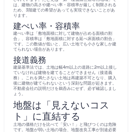
は、建物の高さや建ぺい率・容積率が厳しく制限される
ため、3階建ての希望があっても実現できないことがあ
ります。
建ぺい率・容積率
建ぺい率は「敷地面積に対して建物が占める面積の割
合」、容積率は「敷地面積に対する延べ床面積の割合」
です。この数値が低いと、広い土地でも小さな家しか建
てられない場合があります。
接道義務
建築基準法では、土地は幅4m以上の道路に2m以上接し
ていなければ建物を建てることができません（接道義
務）。これを満たさない土地は再建築不可となり、購入
後に建物が建てられないという深刻な問題が起きます。
不動産会社の説明だけを鵜呑みにせず、必ず確認しまし
ょう。
地盤は「見えないコス
ト」に直結する
土地の価格だけを比べて「安い！」と飛びつくのは危険
です。地盤が弱い土地の場合、地盤改良工事が別途必要