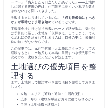
ーバー」「購入したら日当たりが悪かった」――土地探
しに関する後悔の声は、住宅業界に長くいた私でも数え
きれないほど聞いてきました。
失敗する方に共通しているのは、
「何を最優先にすべき
か」が曖昧なまま動き始めている
ことです。
不動産会社に行けば担当者のペースで話が進み、気づけ
ば予算的に厳しい土地を「仮押さえ」してしまう。そん
な流れにのみ込まれてしまうのは、自分の中に「優先順
位の軸」がないからです。
この記事では、元住宅営業・元工務店スタッフとしての
経験をもとに、土地探しで本当に重視すべき優先順位の
決め方を、比較を交えながら解説します。
土地選びの優先項目を整
理する
まず、土地探しで検討すべき主な項目を整理しておきま
しょう。
立地・エリア（通勤・通学・生活利便性）
広さ・形状（建物が希望どおりに建てられるか）
予算（土地価格＋諸費用）