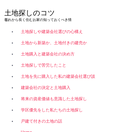
コ
ン
土地探しのコツ
テ
これから長く住むお家の知っておくべき情報。
ン
ツ
土地探しや建築会社選びの心構え
へ
ス
土地から新築か、土地付きの建売か
キ
土地購入と建築会社の決め方
ッ
プ
土地探しで苦労したこと
土地を先に購入した私の建築会社選び談
建築会社の決定と土地購入
将来の資産価値も意識した土地探し
学区優先をした私たちの土地探し
戸建て付きの土地の話