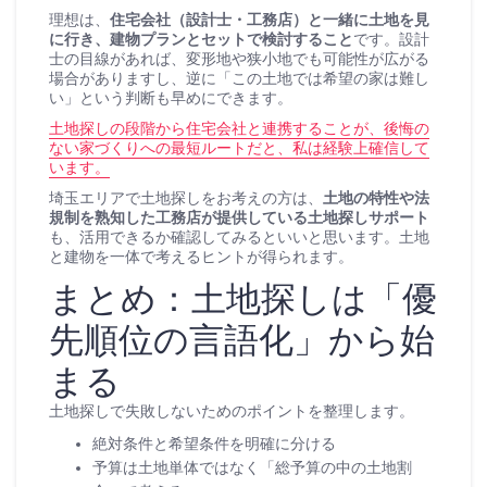
理想は、
住宅会社（設計士・工務店）と一緒に土地を見
に行き、建物プランとセットで検討すること
です。設計
士の目線があれば、変形地や狭小地でも可能性が広がる
場合がありますし、逆に「この土地では希望の家は難し
い」という判断も早めにできます。
土地探しの段階から住宅会社と連携することが、後悔の
ない家づくりへの最短ルートだと、私は経験上確信して
います。
埼玉エリアで土地探しをお考えの方は、
土地の特性や法
規制を熟知した工務店が提供している土地探しサポート
も、活用できるか確認してみるといいと思います。土地
と建物を一体で考えるヒントが得られます。
まとめ：土地探しは「優
先順位の言語化」から始
まる
土地探しで失敗しないためのポイントを整理します。
絶対条件と希望条件を明確に分ける
予算は土地単体ではなく「総予算の中の土地割