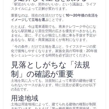
「駅近がいいか、郊外がいいか」という議論は、ライフ
スタイルによって正解が変わります。
重要なのは、現在の生活だけでなく
10〜20年後の生活を
イメージして立地を選ぶ
ことです。
たとえば、今は電車通勤でも、将来テレワーク中心にな
るなら駅距離より居住空間の広さを優先すべきかもしれ
ません。逆に、子どもが独立した後に車を手放す予定が
あるなら、駅近・商業施設近くが有利になります。
「今の条件」だけで土地を選ぶと、ライフステージの変
化で後悔しやすくなります。家族全員の10年後・20年後
をシミュレーションする時間を必ず設けてください。
見落としがちな「法規
制」の確認が重要
土地を気に入っても、法規制によって希望の建物が建て
られないケースがあります。特に注意が必要なのが以下
の3点です。
用途地域
土地は用途地域によって、建てられる建物の種類が制限
されています。たとえば「第一種低層住居専用地域」で