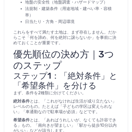
地盤の安全性（地盤調査・ハザードマップ）
法規制・建築条件（用途地域・建ぺい率・容積
率）
日当たり・方角・周辺環境
これらをすべて満たす土地は、まず存在しません。だか
らこそ「何を諦め、何を絶対に譲らないか」を事前に決
めておくことが重要です。
優先順位の決め方｜3つ
のステップ
ステップ1：「絶対条件」と
「希望条件」を分ける
まず、条件を2種類に分けてください。
絶対条件
とは、「これがなければ生活が成り立たない」
レベルのもの。たとえば「子どもの学区は変えられな
い」「車通勤なので駐車場が必須」などです。
希望条件
とは、「あればうれしいが、なくても許容でき
る」もの。「南向きが望ましい」「駅から徒歩10分以内
がいい」などが該当します。