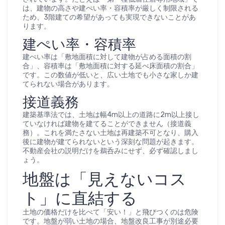
は、建物の高さや建ぺい率・容積率が厳しく制限される
ため、3階建ての希望があっても実現できないことがあ
ります。
建ぺい率・容積率
建ぺい率は「敷地面積に対して建物が占める面積の割
合」、容積率は「敷地面積に対する延べ床面積の割合」
です。この数値が低いと、広い土地でも小さな家しか建
てられない場合があります。
接道義務
建築基準法では、土地は幅4m以上の道路に2m以上接し
ていなければ建物を建てることができません（接道義
務）。これを満たさない土地は再建築不可となり、購入
後に建物が建てられないという深刻な問題が起きます。
不動産会社の説明だけを鵜呑みにせず、必ず確認しまし
ょう。
地盤は「見えないコス
ト」に直結する
土地の価格だけを比べて「安い！」と飛びつくのは危険
です。地盤が弱い土地の場合、地盤改良工事が別途必要