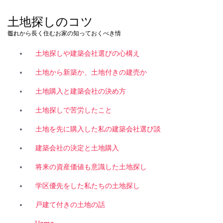
コ
ン
土地探しのコツ
テ
これから長く住むお家の知っておくべき情報。
ン
ツ
土地探しや建築会社選びの心構え
へ
ス
土地から新築か、土地付きの建売か
キ
土地購入と建築会社の決め方
ッ
プ
土地探しで苦労したこと
土地を先に購入した私の建築会社選び談
建築会社の決定と土地購入
将来の資産価値も意識した土地探し
学区優先をした私たちの土地探し
戸建て付きの土地の話