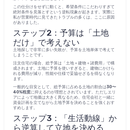
この仕分けをせずに動くと、希望条件にこだわりすぎて
絶対条件を見落とすという逆転現象が起きます。実際に
私が営業時代に見てきたトラブルの多くは、ここに原因
がありました。
ステップ2：予算は「土地
だけ」で考えない
土地探しで非常に多い失敗が、予算を土地単体で考えて
しまうことです。
注文住宅の場合、総予算は「土地＋建物＋諸費用」で構
成されます。土地に予算を使いすぎると、建物にかけら
れる費用が減り、性能や仕様で妥協せざるを得なくなり
ます。
一般的な目安として、総予算に占める土地の割合は
30〜
40%程度
に抑えるのが理想とされています。ただしエリ
アによって地価は大きく異なるため、住宅会社と一緒に
資金計画を立てながら土地予算を決めることを強くおす
すめします。
ステップ3：「生活動線」か
ら逆算して立地を決める