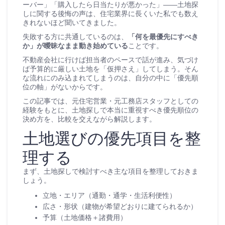
ーバー」「購入したら日当たりが悪かった」――土地探
しに関する後悔の声は、住宅業界に長くいた私でも数え
きれないほど聞いてきました。
失敗する方に共通しているのは、
「何を最優先にすべき
か」が曖昧なまま動き始めている
ことです。
不動産会社に行けば担当者のペースで話が進み、気づけ
ば予算的に厳しい土地を「仮押さえ」してしまう。そん
な流れにのみ込まれてしまうのは、自分の中に「優先順
位の軸」がないからです。
この記事では、元住宅営業・元工務店スタッフとしての
経験をもとに、土地探しで本当に重視すべき優先順位の
決め方を、比較を交えながら解説します。
土地選びの優先項目を整
理する
まず、土地探しで検討すべき主な項目を整理しておきま
しょう。
立地・エリア（通勤・通学・生活利便性）
広さ・形状（建物が希望どおりに建てられるか）
予算（土地価格＋諸費用）