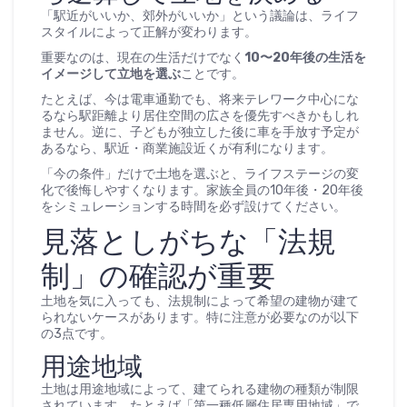
「駅近がいいか、郊外がいいか」という議論は、ライフ
スタイルによって正解が変わります。
重要なのは、現在の生活だけでなく
10〜20年後の生活を
イメージして立地を選ぶ
ことです。
たとえば、今は電車通勤でも、将来テレワーク中心にな
るなら駅距離より居住空間の広さを優先すべきかもしれ
ません。逆に、子どもが独立した後に車を手放す予定が
あるなら、駅近・商業施設近くが有利になります。
「今の条件」だけで土地を選ぶと、ライフステージの変
化で後悔しやすくなります。家族全員の10年後・20年後
をシミュレーションする時間を必ず設けてください。
見落としがちな「法規
制」の確認が重要
土地を気に入っても、法規制によって希望の建物が建て
られないケースがあります。特に注意が必要なのが以下
の3点です。
用途地域
土地は用途地域によって、建てられる建物の種類が制限
されています。たとえば「第一種低層住居専用地域」で