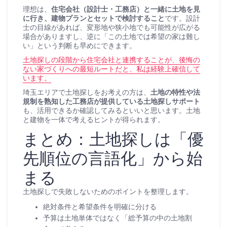
理想は、
住宅会社（設計士・工務店）と一緒に土地を見
に行き、建物プランとセットで検討すること
です。設計
士の目線があれば、変形地や狭小地でも可能性が広がる
場合がありますし、逆に「この土地では希望の家は難し
い」という判断も早めにできます。
土地探しの段階から住宅会社と連携することが、後悔の
ない家づくりへの最短ルートだと、私は経験上確信して
います。
埼玉エリアで土地探しをお考えの方は、
土地の特性や法
規制を熟知した工務店が提供している土地探しサポート
も、活用できるか確認してみるといいと思います。土地
と建物を一体で考えるヒントが得られます。
まとめ：土地探しは「優
先順位の言語化」から始
まる
土地探しで失敗しないためのポイントを整理します。
絶対条件と希望条件を明確に分ける
予算は土地単体ではなく「総予算の中の土地割