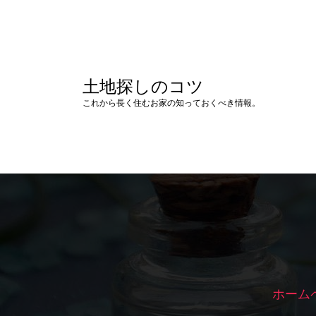
コ
ン
テ
ン
ツ
土地探しのコツ
へ
ス
これから長く住むお家の知っておくべき情報。
キ
ッ
プ
ホーム