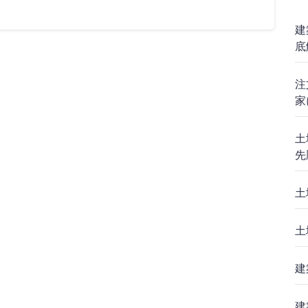
建
底
注
家
土
先
土
土
建
建