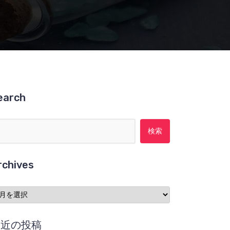
earch
検索:
rchives
chives
最近の投稿