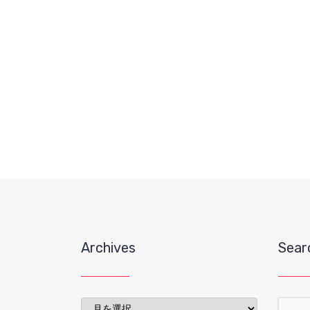
Archives
Sear
Archives