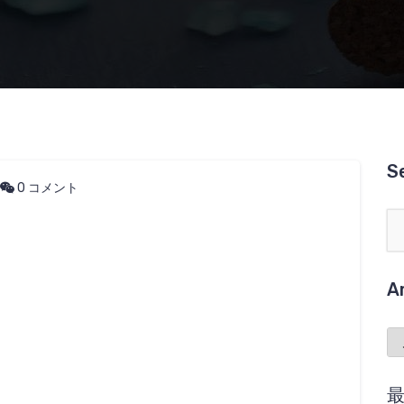
S
0 コメント
A
Ar