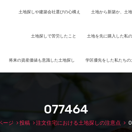
土地探しや建築会社選びの心構え
土地から新築か、土
土地探しで苦労したこと
土地を先に購入した私
将来の資産価値も意識した土地探し
学区優先をした私たちの
077464
ページ
投稿
注文住宅における土地探しの注意点
0