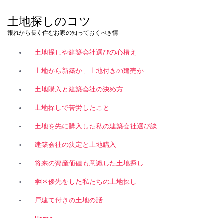
コ
ン
土地探しのコツ
テ
これから長く住むお家の知っておくべき情報。
ン
ツ
土地探しや建築会社選びの心構え
へ
ス
土地から新築か、土地付きの建売か
キ
土地購入と建築会社の決め方
ッ
プ
土地探しで苦労したこと
土地を先に購入した私の建築会社選び談
建築会社の決定と土地購入
将来の資産価値も意識した土地探し
学区優先をした私たちの土地探し
戸建て付きの土地の話