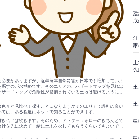
建
底
注
家
土
先
る必要がありますが、近年毎年自然災害が日本でも増加していま
を探すのがお勧めです。そのエリアの、ハザードマップを見れば
土
ハザードマップで危険性が指摘されている土地は避けるようにし
土
は色々と見比べて探すことになりますがそのエリアで評判の良い
いては、ある程度はネットで知ることができます。
付き合いは続きます。そのため、アフターフォローのきちんとで
建
会社を先に決めて一緒に土地を探してもらうくらいでもよいでし
建