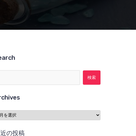
earch
検索:
rchives
chives
最近の投稿