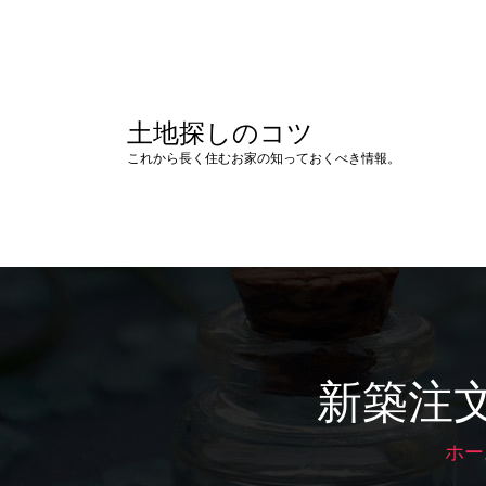
コ
ン
テ
ン
ツ
土地探しのコツ
へ
ス
これから長く住むお家の知っておくべき情報。
キ
ッ
プ
新築注
ホー