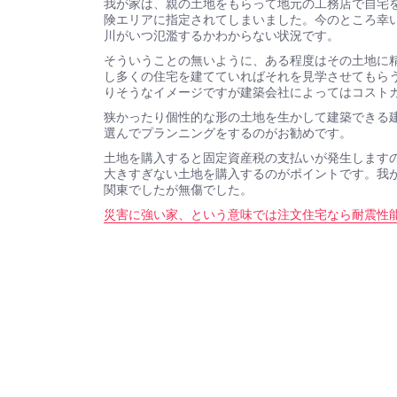
我が家は、親の土地をもらって地元の工務店で自宅
険エリアに指定されてしまいました。今のところ幸
川がいつ氾濫するかわからない状況です。
そういうことの無いように、ある程度はその土地に
し多くの住宅を建てていればそれを見学させてもら
りそうなイメージですが建築会社によってはコスト
狭かったり個性的な形の土地を生かして建築できる
選んでプランニングをするのがお勧めです。
土地を購入すると固定資産税の支払いが発生します
大きすぎない土地を購入するのがポイントです。我
関東でしたが無傷でした。
災害に強い家、という意味では注文住宅なら耐震性