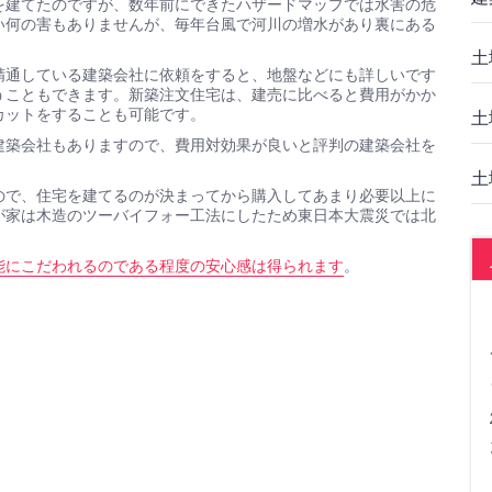
を建てたのですが、数年前にできたハザードマップでは水害の危
い何の害もありませんが、毎年台風で河川の増水があり裏にある
土
精通している建築会社に依頼をすると、地盤などにも詳しいです
うこともできます。新築注文住宅は、建売に比べると費用がかか
カットをすることも可能です。
土
建築会社もありますので、費用対効果が良いと評判の建築会社を
土
ので、住宅を建てるのが決まってから購入してあまり必要以上に
が家は木造のツーバイフォー工法にしたため東日本大震災では北
能にこだわれるのである程度の安心感は得られます
。