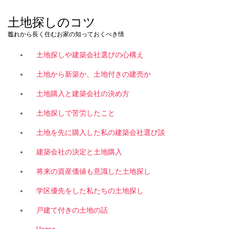
コ
ン
土地探しのコツ
テ
これから長く住むお家の知っておくべき情報。
ン
ツ
土地探しや建築会社選びの心構え
へ
ス
土地から新築か、土地付きの建売か
キ
土地購入と建築会社の決め方
ッ
プ
土地探しで苦労したこと
土地を先に購入した私の建築会社選び談
建築会社の決定と土地購入
将来の資産価値も意識した土地探し
学区優先をした私たちの土地探し
戸建て付きの土地の話