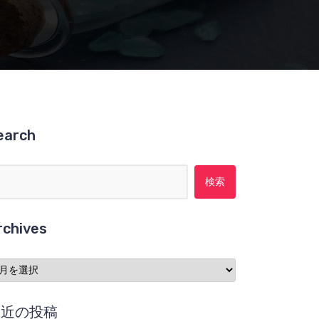
earch
検索:
rchives
chives
最近の投稿