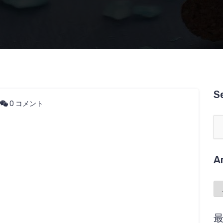
S
0 コメント
A
Ar