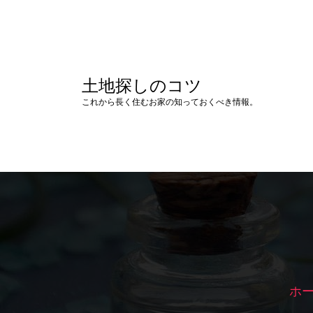
コ
ン
テ
ン
ツ
土地探しのコツ
へ
ス
これから長く住むお家の知っておくべき情報。
キ
ッ
プ
ホ