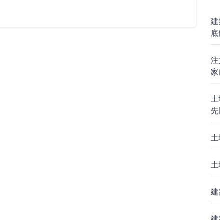
建
底
注
家
土
先
土
土
建
建