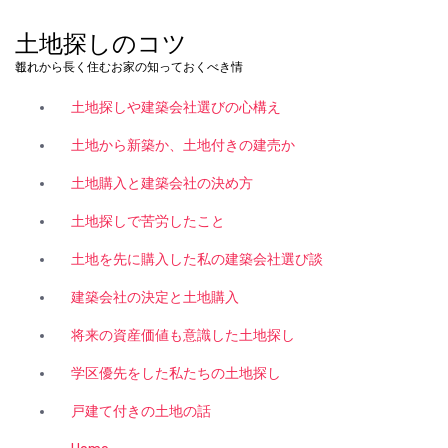
コ
ン
土地探しのコツ
テ
これから長く住むお家の知っておくべき情報。
ン
ツ
土地探しや建築会社選びの心構え
へ
ス
土地から新築か、土地付きの建売か
キ
土地購入と建築会社の決め方
ッ
プ
土地探しで苦労したこと
土地を先に購入した私の建築会社選び談
建築会社の決定と土地購入
将来の資産価値も意識した土地探し
学区優先をした私たちの土地探し
戸建て付きの土地の話