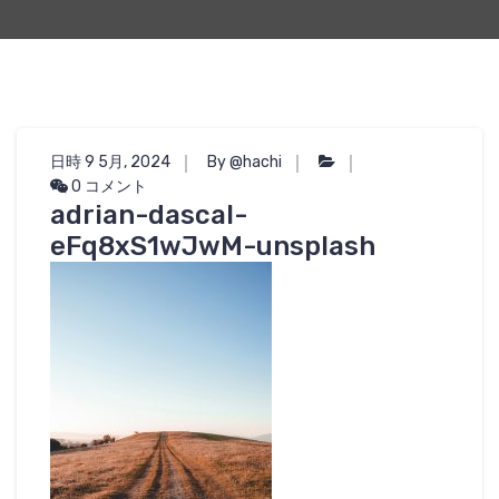
日時 9 5月, 2024
By @hachi
0 コメント
adrian-dascal-
eFq8xS1wJwM-unsplash