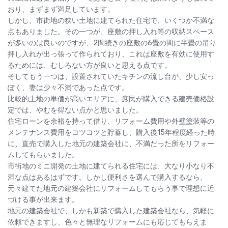
おり、まずまず満足しています。
しかし、市街地の狭い土地に建てられた住宅で、いくつか不満な
点もありました。その一つが、座敷の押し入れ等の収納スペース
が多いのは良いのですが、2間続きの座敷の6畳の間に半畳の吊り
押し入れが出っ張って作られており、これは座敷を有効に使用す
るためには、むしろない方が良いと思える点です。
そしてもう一つは、設置されていたキチンの流し台が、少し安っ
ぽく、妻は少々不満であった点です。
比較的土地の単価が高いエリアに、庶民が購入できる建売価格設
定では、やむを得ない点かと思いました。
住宅ローンを余裕を持って借り、リフォーム費用や外壁塗装等の
メンテナンス費用をコツコツと貯蓄し、購入後15年程度経った時
に、直売で購入した地元の建築会社に、不満だった所をリフォー
ムしてもらいました。
市街地のミニ開発の土地に建てられる住宅には、大なり小なり不
満な点はあるはずです。しかし便利さを選んで購入するなら、
元々建てた地元の建築会社にリフォームしてもらう事で理想に近
づける事が出来ます。
地元の建築会社で、しかも新築で購入した建築会社なら、気軽に
依頼できますし、色々と無理なリフォームにも応じてもらえま