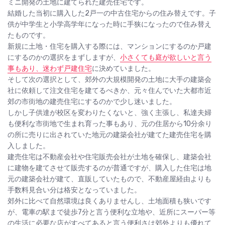
ミニ開発の土地に建てられた建売住宅です。
結婚した当初に購入した2戸一の中古住宅からの住み替えです。子
供が中学生と小学高学年になった時に手狭になったので住み替え
たものです。
新規に土地・住宅を購入する際には、マンションにするのか戸建
にするのかの選択をまずしますが、
小さくても庭が欲しいと言う
事もあり、迷わず戸建住宅
に決めていました。
そして次の選択として、郊外の大規模開発の土地に大手の建築会
社に依頼して注文住宅を建てるべきか、元々住んでいた大都市近
郊の市街地の建売住宅にするのかで少し迷いました。
しかし子供達が校区を変わりたくないと、強く主張し、私達夫婦
も便利な市街地で生まれ育った事もあり、元の住居から10分余り
の所に売りに出されていた地元の建築会社が建てた建売住宅を購
入しました。
建売住宅は不動産会社や住宅販売会社が土地を確保し、建築会社
に建物を建てさせて販売するのが普通ですが、購入した住宅は地
元の建築会社が建て、直販していたもので、不動産屋経由よりも
手数料見合い分は格安となっていました。
郊外に比べて自然環境は良くありませんし、土地面積も狭いです
が、電車の駅まで徒歩7分と言う便利な立地や、近所にスーパー等
の生活に必要な店がすべてあると言う便利さは郊外よりも優れて