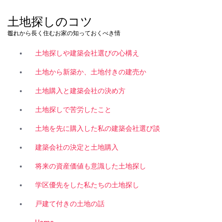
コ
ン
土地探しのコツ
テ
これから長く住むお家の知っておくべき情報。
ン
ツ
土地探しや建築会社選びの心構え
へ
ス
土地から新築か、土地付きの建売か
キ
土地購入と建築会社の決め方
ッ
プ
土地探しで苦労したこと
土地を先に購入した私の建築会社選び談
建築会社の決定と土地購入
将来の資産価値も意識した土地探し
学区優先をした私たちの土地探し
戸建て付きの土地の話