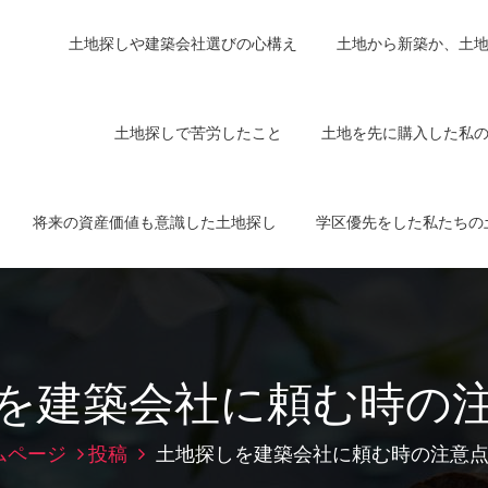
土地探しや建築会社選びの心構え
土地から新築か、土
土地探しで苦労したこと
土地を先に購入した私
将来の資産価値も意識した土地探し
学区優先をした私たちの
を建築会社に頼む時の
ムページ
投稿
土地探しを建築会社に頼む時の注意