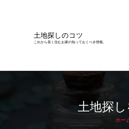
コ
ン
テ
ン
ツ
土地探しのコツ
へ
ス
これから長く住むお家の知っておくべき情報。
キ
ッ
プ
土地探し
ホー