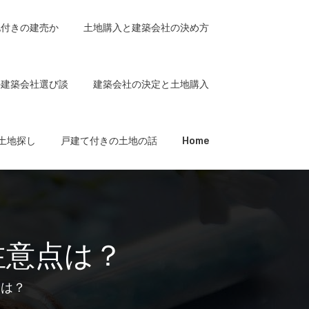
地付きの建売か
土地購入と建築会社の決め方
の建築会社選び談
建築会社の決定と土地購入
土地探し
戸建て付きの土地の話
Home
注意点は？
点は？