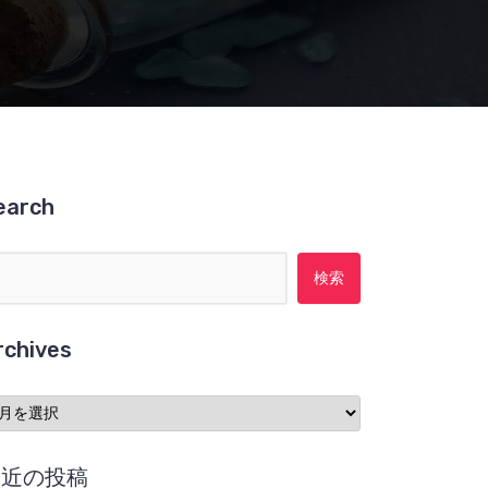
earch
検索:
rchives
chives
最近の投稿