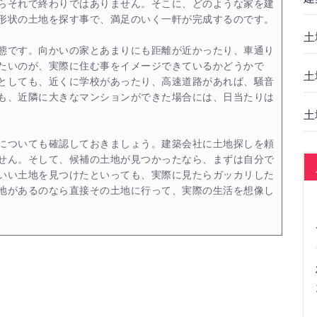
らそれで終わりではありません。そこに、どのような家を建
形状の土地を探す事で、満足のいく一軒が完成するのです。
土
態です。向かいの家とあまりにも距離が近かったり、車通り
たいのが、実際に住む事をイメージできているかどうかで
土
としても、近くに学校があったり、高速道路があれば、騒音
も、近隣に大きなマンションができた場合には、日当たりは
土
についても確認しておきましょう。建築会社に土地探しを頼
せん。そして、候補の土地が見つかったなら、まずは自分で
いい土地を見つけたといっても、実際に見たらガッカリした
地があるのなら直接その土地に行って、実際の生活を想像し