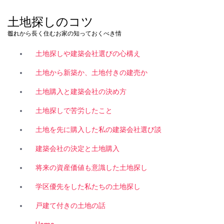
コ
ン
土地探しのコツ
テ
これから長く住むお家の知っておくべき情報。
ン
ツ
土地探しや建築会社選びの心構え
へ
ス
土地から新築か、土地付きの建売か
キ
土地購入と建築会社の決め方
ッ
プ
土地探しで苦労したこと
土地を先に購入した私の建築会社選び談
建築会社の決定と土地購入
将来の資産価値も意識した土地探し
学区優先をした私たちの土地探し
戸建て付きの土地の話