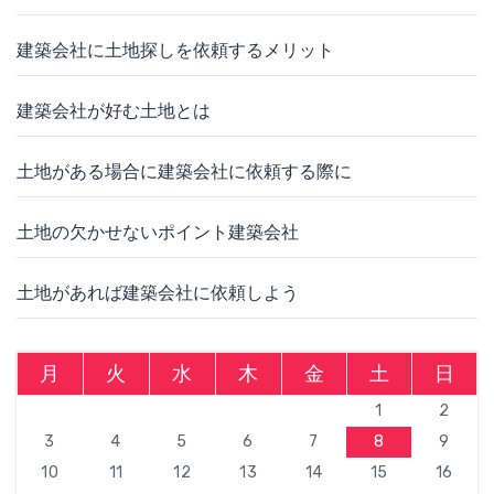
建築会社に土地探しを依頼するメリット
建築会社が好む土地とは
土地がある場合に建築会社に依頼する際に
土地の欠かせないポイント建築会社
土地があれば建築会社に依頼しよう
月
火
水
木
金
土
日
1
2
3
4
5
6
7
8
9
10
11
12
13
14
15
16