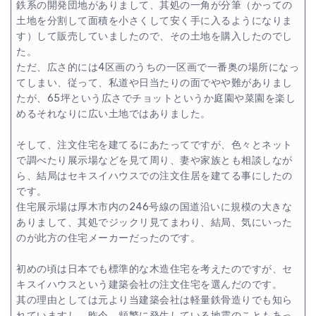
鉄系の開発団地がありまして、其処の一角が分筆（かっての
土地を分割して面積を小さくして安く手に入るようになりま
す）して販売していましたので、その土地を購入したのでし
た。
ただ、広さ的には4区画のうちの一区画で一番奥の場所になっ
てしまい、従って、私道や日当たりの面でやや難がありまし
たが、65坪という広さでチョットというか庭園や菜園を楽し
めるそれなりに広い土地ではありました。
そして、注文住宅を建てるにあたってですが、色々とネット
で調べたり展示場などを見て周り、妻や家族とも相談しなが
ら、結局はセキスイハウスでの注文住居を建てる事にしたの
です。
住宅展示場は厚木市内の246号線の国道沿いに規模の大きな
ありまして、其処でジックリ見てまわり、結局、気にいった
のが此方の住宅メーカーだったのです。
初めの頃は日本でも標準的な木造住宅を考えたのですが、セ
キスイハウスという建築会社の注文住宅を選んだのです。
其の理由としては元より当建築会社は軽量鉄骨造りでも知ら
れていますし、昨今、頻繁に発生している地震のこともあっ