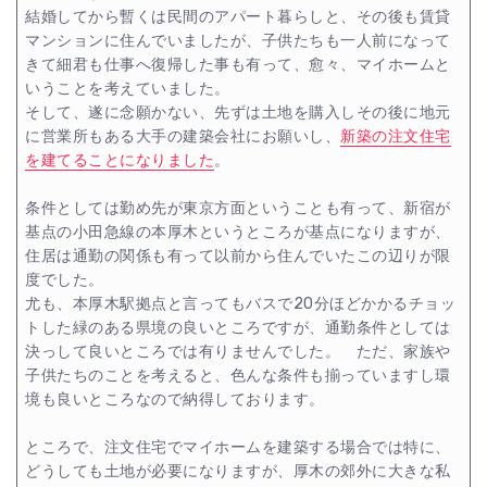
結婚してから暫くは民間のアパート暮らしと、その後も賃貸
マンションに住んでいましたが、子供たちも一人前になって
きて細君も仕事へ復帰した事も有って、愈々、マイホームと
いうことを考えていました。
そして、遂に念願かない、先ずは土地を購入しその後に地元
に営業所もある大手の建築会社にお願いし、
新築の注文住宅
を建てることになりました
。
条件としては勤め先が東京方面ということも有って、新宿が
基点の小田急線の本厚木というところが基点になりますが、
住居は通勤の関係も有って以前から住んでいたこの辺りが限
度でした。
尤も、本厚木駅拠点と言ってもバスで20分ほどかかるチョッ
トした緑のある県境の良いところですが、通勤条件としては
決っして良いところでは有りませんでした。 ただ、家族や
子供たちのことを考えると、色んな条件も揃っていますし環
境も良いところなので納得しております。
ところで、注文住宅でマイホームを建築する場合では特に、
どうしても土地が必要になりますが、厚木の郊外に大きな私