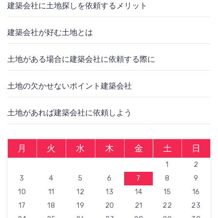
建築会社に土地探しを依頼するメリット
建築会社が好む土地とは
土地がある場合に建築会社に依頼する際に
土地の欠かせないポイント建築会社
土地があれば建築会社に依頼しよう
月
火
水
木
金
土
日
1
2
3
4
5
6
7
8
9
10
11
12
13
14
15
16
17
18
19
20
21
22
23