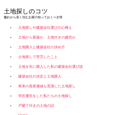
コ
ン
土地探しのコツ
テ
これから長く住むお家の知っておくべき情報。
ン
ツ
土地探しや建築会社選びの心構え
へ
ス
土地から新築か、土地付きの建売か
キ
土地購入と建築会社の決め方
ッ
プ
土地探しで苦労したこと
土地を先に購入した私の建築会社選び談
建築会社の決定と土地購入
将来の資産価値も意識した土地探し
学区優先をした私たちの土地探し
戸建て付きの土地の話