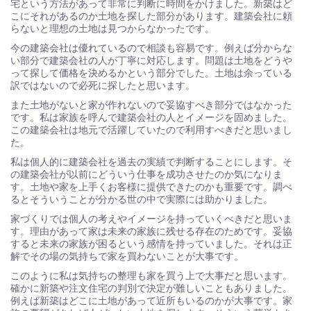
宅という方法があって非常に判断に時間をかけました。新築はど
こにそれがあるのか土地を探した部分があります。建築会社に頼
らないと理想の土地は見つからなかったです。
今の建築会社は優れているので相談も容易です。例えば分からな
い部分で建築会社の人が丁寧に対応します。問題は土地をどうや
って探して価格を決めるかという部分でした。土地は余っている
訳ではないので必死に探したと思います。
また土地がないと家が作れないので妥協すべき部分ではなかった
です。私は家族を呼んで建築会社の人とイメージを固めました。
この建築会社は地元で活躍していたので利用すべきだと思いまし
た。
私は個人的に建築会社を過去の実績で判断することにします。そ
の建築会社が以前にどういう仕事を成功させたのか気になりま
す。土地や家を上手くお客様に提供できたのかも重要です。調べ
るとそういうことが分かる世の中で実際には助かりました。
家づくりでは個人の考えやイメージを持っていくべきだと思いま
す。理由があって家は未来の家族に残せる存在のためです。妥協
すると未来の家族が困るという感情を持っていました。それは正
解でその場の気持ちで家を買わないことが大事です。
このように私は気持ちの整理も家を買う上で大事だと思います。
確かに新築や注文住宅の判別で決定が難しいこともありました。
例えば新築はどこに土地があって近所もいるのかが大事です。家