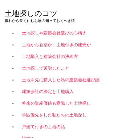
コ
ン
土地探しのコツ
テ
これから長く住むお家の知っておくべき情報。
ン
ツ
土地探しや建築会社選びの心構え
へ
ス
土地から新築か、土地付きの建売か
キ
土地購入と建築会社の決め方
ッ
プ
土地探しで苦労したこと
土地を先に購入した私の建築会社選び談
建築会社の決定と土地購入
将来の資産価値も意識した土地探し
学区優先をした私たちの土地探し
戸建て付きの土地の話