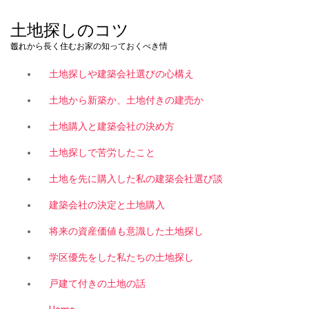
コ
ン
土地探しのコツ
テ
これから長く住むお家の知っておくべき情報。
ン
ツ
土地探しや建築会社選びの心構え
へ
ス
土地から新築か、土地付きの建売か
キ
土地購入と建築会社の決め方
ッ
プ
土地探しで苦労したこと
土地を先に購入した私の建築会社選び談
建築会社の決定と土地購入
将来の資産価値も意識した土地探し
学区優先をした私たちの土地探し
戸建て付きの土地の話