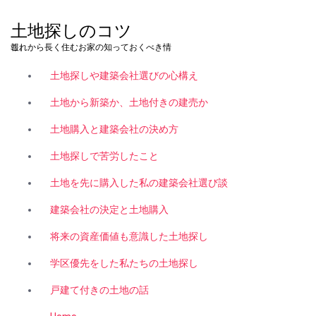
コ
ン
土地探しのコツ
テ
これから長く住むお家の知っておくべき情報。
ン
ツ
土地探しや建築会社選びの心構え
へ
ス
土地から新築か、土地付きの建売か
キ
土地購入と建築会社の決め方
ッ
プ
土地探しで苦労したこと
土地を先に購入した私の建築会社選び談
建築会社の決定と土地購入
将来の資産価値も意識した土地探し
学区優先をした私たちの土地探し
戸建て付きの土地の話