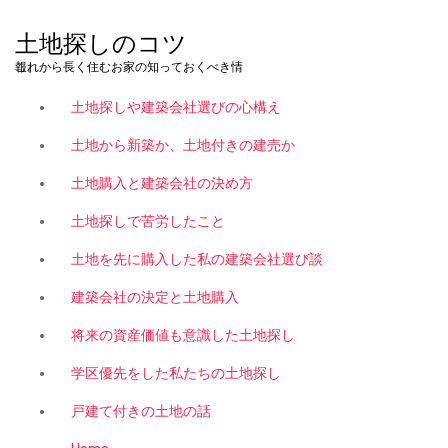
コ
ン
土地探しのコツ
テ
これから長く住むお家の知っておくべき情報。
ン
ツ
土地探しや建築会社選びの心構え
へ
ス
土地から新築か、土地付きの建売か
キ
土地購入と建築会社の決め方
ッ
プ
土地探しで苦労したこと
土地を先に購入した私の建築会社選び談
建築会社の決定と土地購入
将来の資産価値も意識した土地探し
学区優先をした私たちの土地探し
戸建て付きの土地の話