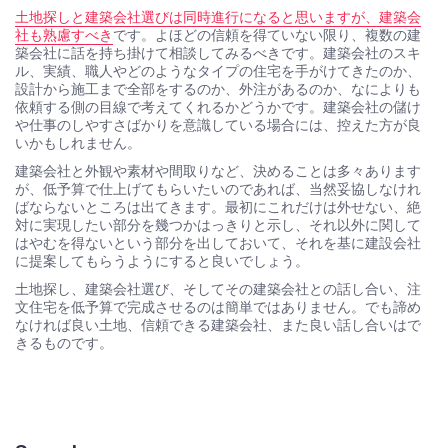
土地探しと建築会社選びは同時進行になると思いますが、建築会
社も熟慮すべき
です。よほどの信頼を得ていない限り、複数の建
築会社に話を持ち掛けて相談してみるべきです。建築会社のスキ
ル、実績、職人やどのようなタイプの住宅を手がけてきたのか、
設計から施工まで全部をするのか、外注があるのか、なによりも
依頼する側の目線で考えてくれるかどうかです。建築会社の儲け
や仕事のしやすさばかりを意識している場合には、控えた方が良
いかもしれません。
建築会社と外観や素材や間取りなど、決めることは多々あります
が、低予算で仕上げてもらいたいのであれば、当然妥協しなけれ
ばならないところは出てきます。最初にこれだけは外せない、絶
対に実現したい部分を幾つかはっきりと示し、それ以外に関して
はやむを得ないという部分を出しておいて、それを基に建設会社
に提案してもらうようにすると良いでしょう。
土地探し、建築会社選び、そしてその建築会社との話し合い、注
文住宅を低予算で完成させるのは簡単ではありません。でも諦め
なければ良い土地、信頼できる建築会社、また良い話し合いはで
きるものです。