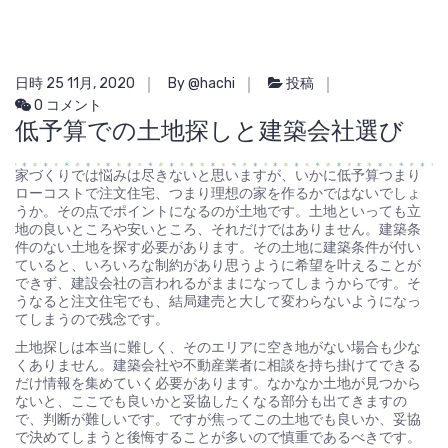
日時 25 11月, 2020
By @hachi
投稿
0 コメント
低予算での土地探しと建築会社選び
家づくりでは悩みは尽きないと思いますが、いかに低予算つまり
ローコストで注文住宅、つまり理想の家を作るかではないでしょ
うか。その点でポイントになるのが土地です。土地といっても立
地の良いところや安いところ、それだけではありません。建築条
件のない土地を探す必要があります。その土地に建築条件が付い
ていると、いろいろな制約があり思うように希望を叶えることが
できず、建設会社の言われるがままになってしまうからです。そ
うなると注文住宅でも、結局建売と大して変わらないようになっ
てしまうので残念です。
土地探しは本当に難しく、そのエリアに空き地がない場合も少な
くありません。建築会社や不動産業者に相談を持ち掛けてできる
だけ情報を集めていく必要があります。なかなか土地が見つから
ないと、ここでも良いかと妥協したくなる部分も出てきますの
で、判断が難しいです。ですが焦ってこの土地でも良いか、妥協
で決めてしまうと後悔することが多いので慎重であるべきです。