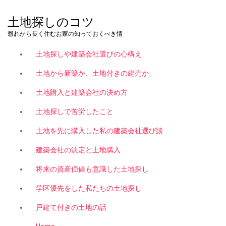
コ
ン
土地探しのコツ
テ
これから長く住むお家の知っておくべき情報。
ン
ツ
土地探しや建築会社選びの心構え
へ
ス
土地から新築か、土地付きの建売か
キ
土地購入と建築会社の決め方
ッ
プ
土地探しで苦労したこと
土地を先に購入した私の建築会社選び談
建築会社の決定と土地購入
将来の資産価値も意識した土地探し
学区優先をした私たちの土地探し
戸建て付きの土地の話